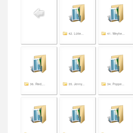
42. Lütte...
41. Weyhe...
36. Ried,...
35. Jenny...
34. Poppe...