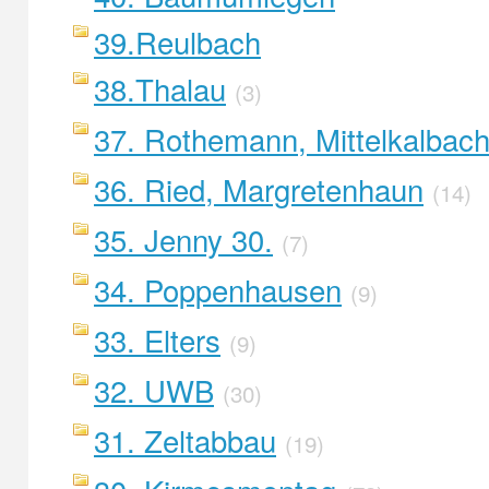
39.Reulbach
38.Thalau
(3)
37. Rothemann, Mittelkalbac
36. Ried, Margretenhaun
(14)
35. Jenny 30.
(7)
34. Poppenhausen
(9)
33. Elters
(9)
32. UWB
(30)
31. Zeltabbau
(19)