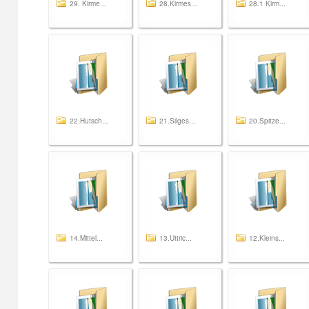
29. Kirme...
28.Kirmes...
28.1 Kirm...
22.Hutsch...
21.Silges...
20.Spitze...
14.Mittel...
13.Uttric...
12.Kleins...