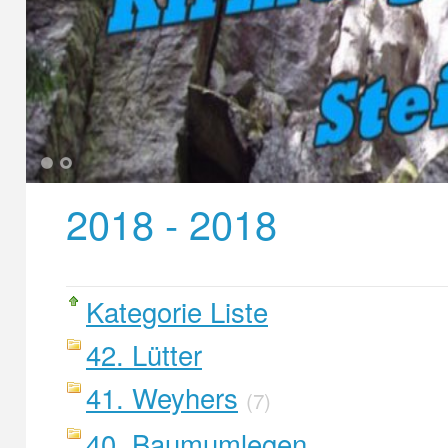
1
2
2018 - 2018
Kategorie Liste
42. Lütter
41. Weyhers
(7)
40. Baumumlegen