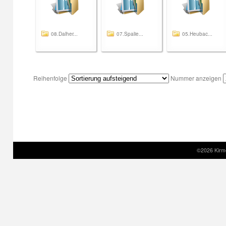
08.Dalher...
07.Spalie...
05.Heubac...
Reihenfolge
Nummer anzeigen
©2026 Kirm