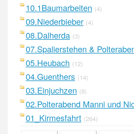
10.1Baumarbeiten
(4)
09.Niederbieber
(4)
08.Dalherda
(3)
07.Spalierstehen & Polterabe
05.Heubach
(12)
04.Guenthers
(14)
03.Einjuchzen
(8)
02.Polterabend Manni und Ni
01_Kirmesfahrt
(264)